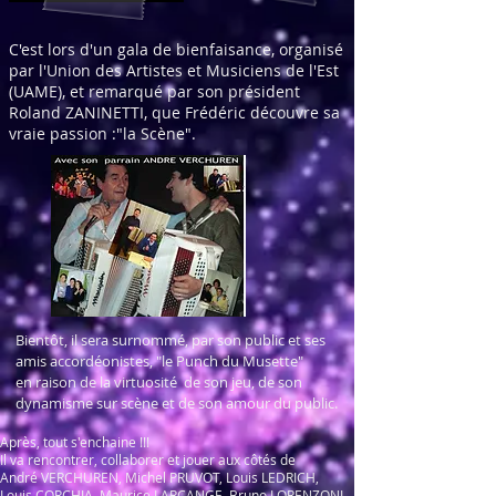
C'est lors d'un gala de bienfaisance, organisé
par l'Union des Artistes et Musiciens de l'Est
(UAME), et remarqué par son président
Roland ZANINETTI, que Frédéric découvre sa
vraie passion :"la Scène".
Bientôt, il sera surnommé, par son public et ses
amis accordéonistes, "le Punch du Musette"
en raison de la virtuosité de son jeu, de son
dynamisme sur scène et de son amour du public.
Après, tout s'enchaine !!!
I
l va rencontrer, collaborer et jouer aux côtés de
André VERCHUREN, Michel PRUVOT, Louis LEDRICH,
Louis CORCHIA, Maurice LARCANGE, Bruno LORENZONI,