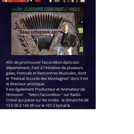
Afin de promouvoir l'accordéon dans son
département, il est à l'initiative de plusieurs
galas, Festivals et Rencontres Musicales, dont
le "Festival Accords des Montagnes" dont il est
le directeur artistique.
Il est également Producteur et Animateur de
l'émission "Merci l'accordéon " sur Radio
Cristal qui passe sur les ondes le dimanche de
13 h 00 à 14h 00 sur le 107.3 Epinal &
92.7 Gérardmer et accessible également sur le
web:
www.radiocristl.org
Membre de la SACEM, ayant composé plus de
500 morceaux à ce jour, cet artiste vosgien